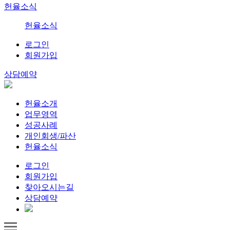
헌율소식
헌율소식
로그인
회원가입
상담예약
헌율소개
업무영역
성공사례
개인회생/파산
헌율소식
로그인
회원가입
찾아오시는길
상담예약