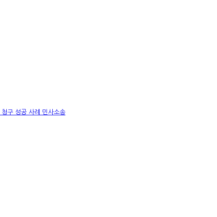
환 청구 성공 사례
민사소송